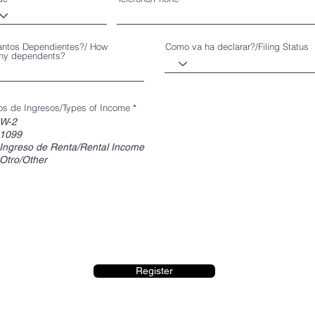
ntos Dependientes?/ How
Como va ha declarar?/Filing Status
ny dependents?
R
os de Ingresos/Types of Income
*
e
W-2
q
1099
u
i
Ingreso de Renta/Rental Income
r
Otro/Other
e
d
Register