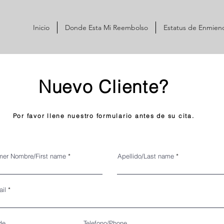
Inicio
Donde Esta Mi Reembolso
Estatus de Enmien
Nuevo Clien
te?
Por favor llene nuestro formulario antes de su cita.
mer Nombre/First name
Apellido/Last name
il
de
Telefono/Phone